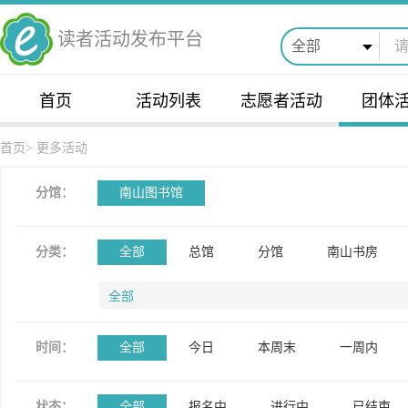
读者活动发布平台
全部
首页
活动列表
志愿者活动
团体
首页
>
更多活动
分馆：
南山图书馆
分类：
全部
总馆
分馆
南山书房
全部
时间：
全部
今日
本周末
一周内
状态：
全部
报名中
进行中
已结束